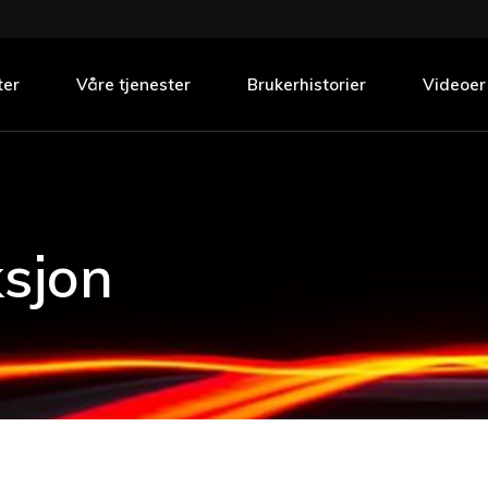
eg
sjon
ter
Våre tjenester
Brukerhistorier
Videoer
eg
sjon
ksjon