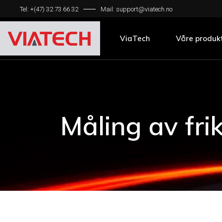
Tel: +(47) 32 73 66 32
Mail: support@viatech.no
Skanning av v
Måling av frik
ViaTech
Våre produk
Skanning av v
Måling av frik
Måling av fri