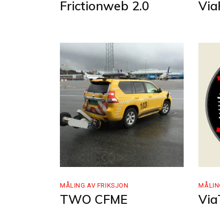
Frictionweb 2.0
Via
MÅLING AV FRIKSJON
MÅLIN
TWO CFME
Via